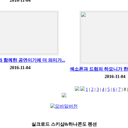
2016-11-04
 함께한 공연이기에 더 의미가...
2016-11-04
섹소폰과 드럼의 하모니가 한여
2016-11-04
1
|
2
|
3
|
4
|
5
|
6
|
7
|
8
실크로드 스키샵&하나콘도 펜션