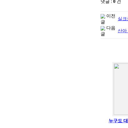
댓글 :
0
건
이전
실크
글
다음
산아 
글
누구도 대