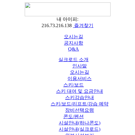
내 아이피:
216.73.216.138
즐겨찾기
오시는길
공지사항
Q&A
실크로드 소개
인사말
오시는길
이용서비스
스키/보드
스키 대여 및 요금안내
스키강습안내
스키/보드/리프트/강습 예약
장비선택요령
콘도/펜션
시설안내(하나콘도)
시설안내(실크로드)