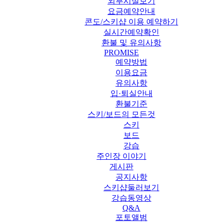
외부시설보기
요금예약안내
콘도/스키샵 이용 예약하기
실시간예약확인
환불 및 유의사항
PROMISE
예약방법
이용요금
유의사항
입·퇴실안내
환불기준
스키/보드의 모든것
스키
보드
강습
주인장 이야기
게시판
공지사항
스키샵둘러보기
강습동영상
Q&A
포토앨범