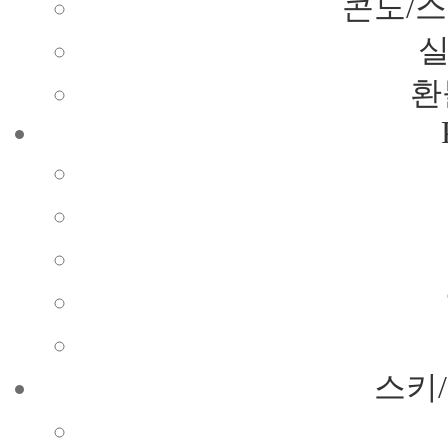
콘도/
환
스키