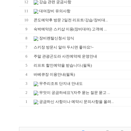
12
강습 관련 궁금사항
11
대여장비 유의사항
10
콘도예약후 방문 2일전 리프트/강습/장비대...
9
숙박예약은 스키샵 이용(장비대여) 고객에 ...
8
장비렌탈신청서 양식
7
스키장 방문시 알아 두시면 좋아요!~
6
주말 관광곤도라 사전예약제 운영안내
5
리프트 할인예약을 받습니다.(필독)
4
바베큐장 이용안내(필독)
3
무주리조트 단지내 안내도
2
무엇이 궁금하세요?(자주 묻는 질문 묻고 ...
1
궁금하신 사항이나 예약시 문의사항을 올려...